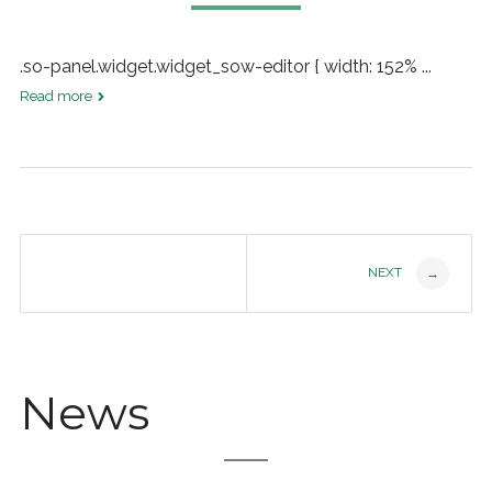
.so-panel.widget.widget_sow-editor { width: 152% ...
Read more
Post
NEXT
→
navigation
News