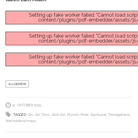
Setting up fake worker failed: "Cannot load scri
content/plugins/pdf-embedder/assets/js/pd
Setting up fake worker failed: "Cannot load scri
content/plugins/pdf-embedder/assets/js/pd
Setting up fake worker failed: "Cannot load scri
content/plugins/pdf-embedder/assets/js/pd
ALLGEMEIN
31. OKTOBER 2019
TAGGED:
Gin
,
Gin Tonic
,
Glüh Gin
,
Munich Mule
,
Spirituose
,
Trendgetränk
,
Wacholderschnaps