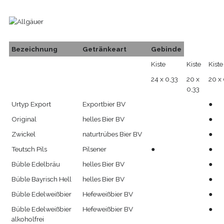
Bezeichnung
Getränkeart
Gebinde
Kiste
Kiste
Kiste
24 x 0,33
20 x
20 x 
0,33
Urtyp Export
Exportbier BV
●
Original
helles Bier BV
●
Zwickel
naturtrübes Bier BV
●
Teutsch Pils
Pilsener
●
●
Büble Edelbräu
helles Bier BV
●
Büble Bayrisch Hell
helles Bier BV
●
Büble Edelweißbier
Hefeweißbier BV
●
Büble Edelweißbier
Hefeweißbier BV
●
alkoholfrei