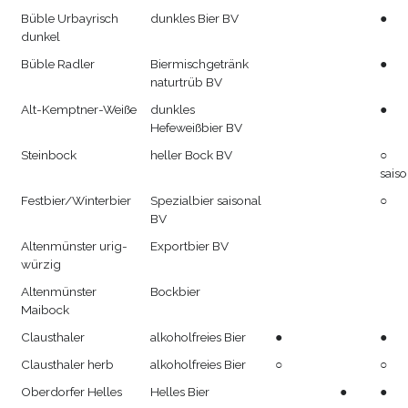
Büble Urbayrisch
dunkles Bier BV
●
dunkel
Büble Radler
Biermischgetränk
●
naturtrüb BV
Alt-Kemptner-Weiße
dunkles
●
Hefeweißbier BV
Steinbock
heller Bock BV
○
saiso
Festbier/Winterbier
Spezialbier saisonal
○
BV
Altenmünster urig-
Exportbier BV
würzig
Altenmünster
Bockbier
Maibock
Clausthaler
alkoholfreies Bier
●
●
Clausthaler herb
alkoholfreies Bier
○
○
Oberdorfer Helles
Helles Bier
●
●