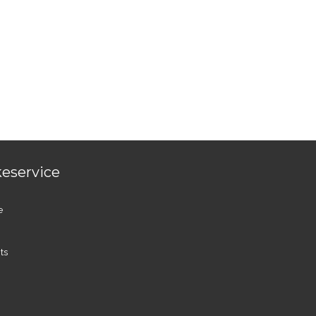
eservice
e
ts