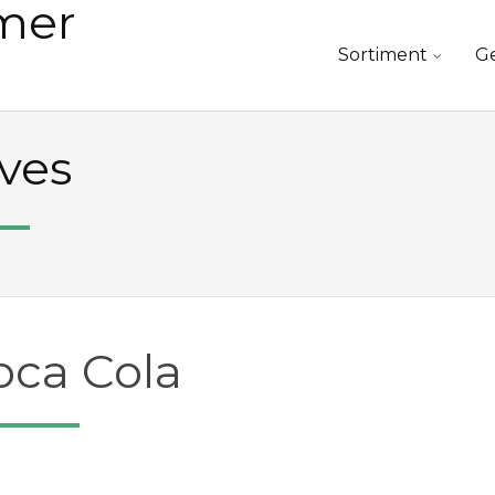
Skip
Sortiment
Ge
to
content
ves
oca Cola