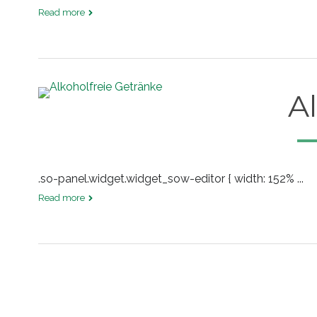
Read more
A
.so-panel.widget.widget_sow-editor { width: 152% ...
Read more