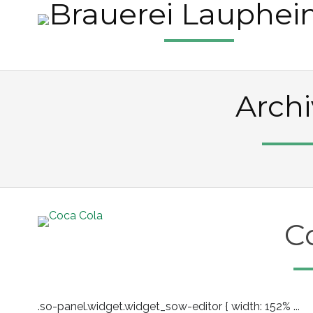
Archi
C
.so-panel.widget.widget_sow-editor { width: 152% ...