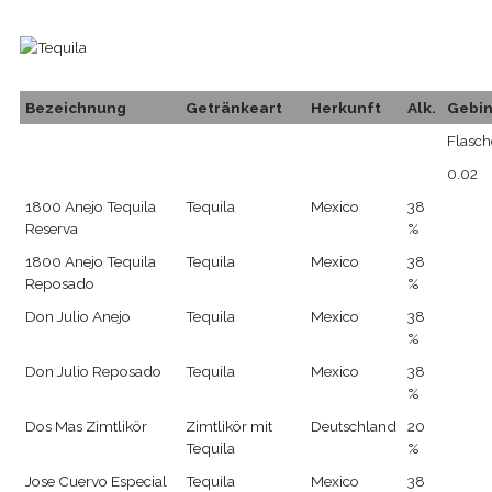
Bezeichnung
Getränkeart
Herkunft
Alk.
Gebi
Flasch
0.02
1800 Anejo Tequila
Tequila
Mexico
38
Reserva
%
1800 Anejo Tequila
Tequila
Mexico
38
Reposado
%
Don Julio Anejo
Tequila
Mexico
38
%
Don Julio Reposado
Tequila
Mexico
38
%
Dos Mas Zimtlikör
Zimtlikör mit
Deutschland
20
Tequila
%
Jose Cuervo Especial
Tequila
Mexico
38