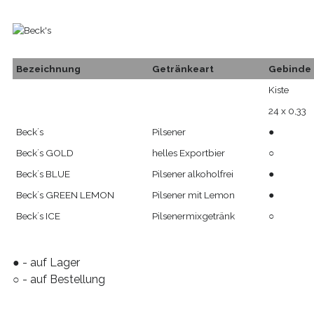
Bezeichnung
Getränkeart
Gebinde
Kiste
24 x 0,33
Beck´s
Pilsener
●
Beck´s GOLD
helles Exportbier
○
Beck´s BLUE
Pilsener alkoholfrei
●
Beck´s GREEN LEMON
Pilsener mit Lemon
●
Beck´s ICE
Pilsenermixgetränk
○
● - auf Lager
○ - auf Bestellung